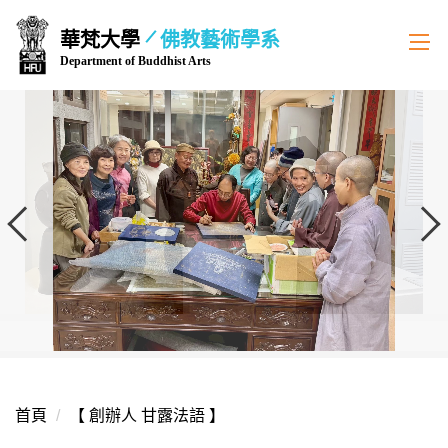
跳
華梵大學
佛教藝術學系
到
Department of Buddhist Arts
主
要
內
容
區
首頁
【 創辦人 甘露法語 】